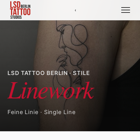
‹
Künstler
Stile
LSD TATTOO BERLIN · STILE
Linework
Studios
Feine Linie · Single Line
Loyalty