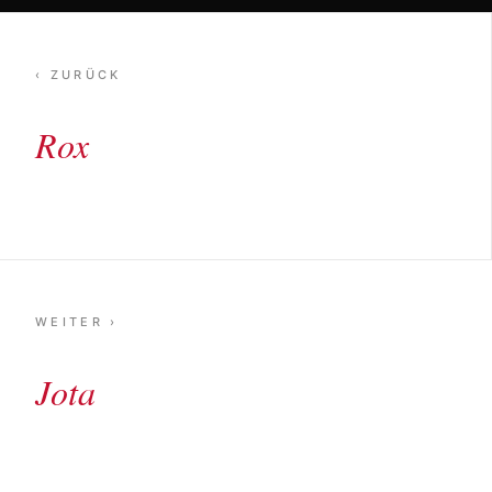
‹ ZURÜCK
Rox
WEITER ›
Jota