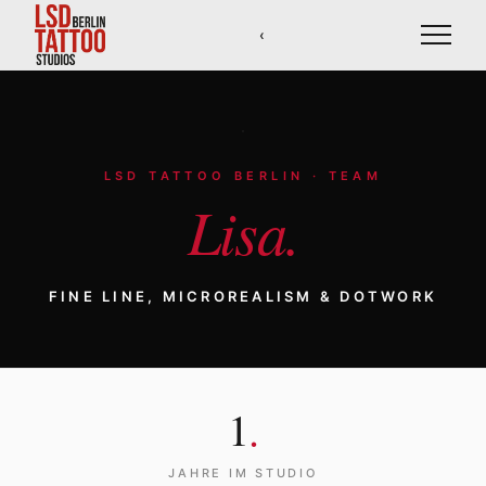
‹
Künstler
LSD TATTOO BERLIN · TEAM
Lisa.
Stile
FINE LINE, MICROREALISM & DOTWORK
Studios
Loyalty
1
.
JAHRE IM STUDIO