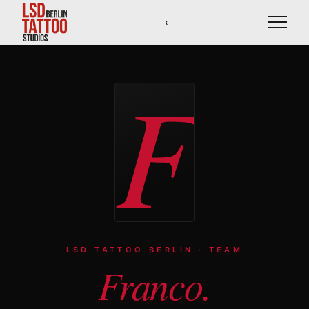
‹
F
Künstler
Stile
Studios
Loyalty
LSD TATTOO BERLIN · TEAM
Franco.