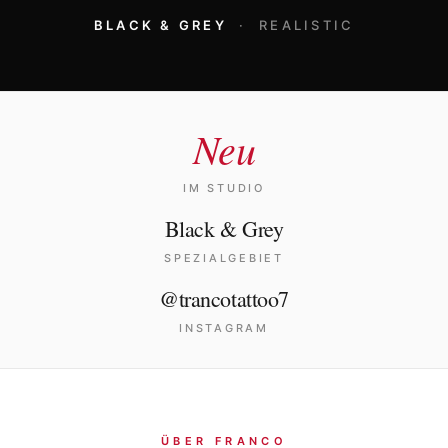
Journal
BLACK & GREY
· REALISTIC
Shop
Neu
IM STUDIO
Black & Grey
SPEZIALGEBIET
@trancotattoo7
INSTAGRAM
ÜBER FRANCO